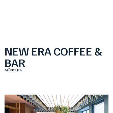
INSIDE
COMPETENCES
PROJECTS
PEOPLE
JOB
NEW ERA COFFEE &
CONTACT
DE
IT
EN
BAR
MÜNCHEN